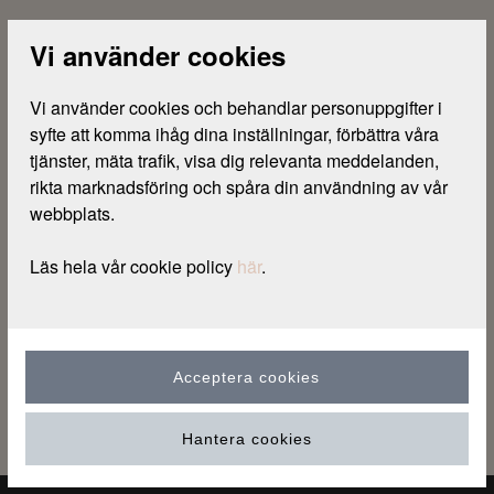
Låneskydd
Vi använder cookies
Försäkringsvillkor låneskydd (gäller fr.o.m.
2020.04.21)
Vi använder cookies och behandlar personuppgifter i 
syfte att komma ihåg dina inställningar, förbättra våra 
Försäkringsvillkor låneskydd (gäller t.o.m.
tjänster, mäta trafik, visa dig relevanta meddelanden, 
2020.04.20)
rikta marknadsföring och spåra din användning av vår 
Förköpsinformation låneskydd
webbplats.
Information om försäkringsförmedling
Läs hela vår cookie policy 
här
.
Skadeanmälan arbetslöshet, sjukskrivning,
sjukhusvistelse
Skadeanmälan dödsfall till följd av olycksfall
Acceptera cookies
Claim Form Payment Protection Insurance
Hantera cookies