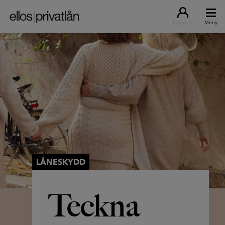
Logga in
Meny
LÅNESKYDD
Teckna