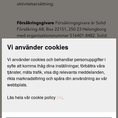
aktivitetsersättning.
Försäkringsgivare
Försäkringsgivare är Solid
Försäkring AB, Box 22151, 250 23 Helsingborg
med organisationsnummer 516401-8482. Solid
står under Finansinspektionens tillsyn.
Vi använder cookies
Försäkringsförmedlare
Försäkringsförmedlare
är Resurs Bank AB, Box 22209, 250 24
Vi använder cookies och behandlar personuppgifter i 
Helsingborg med organisationsnummer
syfte att komma ihåg dina inställningar, förbättra våra 
516401-0208. Resurs Bank är registrerad
tjänster, mäta trafik, visa dig relevanta meddelanden, 
försäkringsförmedlare i
rikta marknadsföring och spåra din användning av vår 
försäkringsförmedlarregistret som hålls
webbplats.
tillgängligt hos
Bolagsverket
. Resurs Bank står i
egenskap av försäkringsförmedlare under tillsyn
Läs hela vår cookie policy 
här
.
av Finansinspektionen.