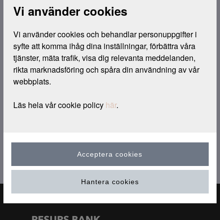
Vi använder cookies
Våra vanliga frågor
Vi använder cookies och behandlar personuppgifter i 
syfte att komma ihåg dina inställningar, förbättra våra 
TILL FRÅGOR & SVAR
tjänster, mäta trafik, visa dig relevanta meddelanden, 
rikta marknadsföring och spåra din användning av vår 
webbplats.
Blanketter
Läs hela vår cookie policy 
här
.
TILL BLANKETTER
Acceptera cookies
Hantera cookies
RESURS BANK