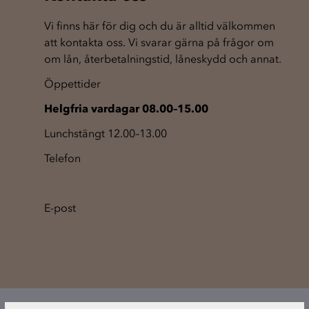
Vi finns här för dig och du är alltid välkommen
att kontakta oss. Vi svarar gärna på frågor om
om lån, återbetalningstid, låneskydd och annat.
Öppettider
Helgfria vardagar 08.00–15.00
Lunchstängt 12.00–13.00
Telefon
033-724 21 10
E-post
ellosprivatlan@resurs.se